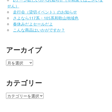
る、
せん）
関
西
走行会（貸切イベント）のお知らせ
最
さよなら117系・105系和歌山地域色
南
春休みだよセールだよ
端
こんな商品はいかがですか？
の
ポ
ポ
アーカイブ
ン
デ
ッ
ア
タ。
ー
カ
イ
カテゴリー
ブ
カ
テ
ゴ