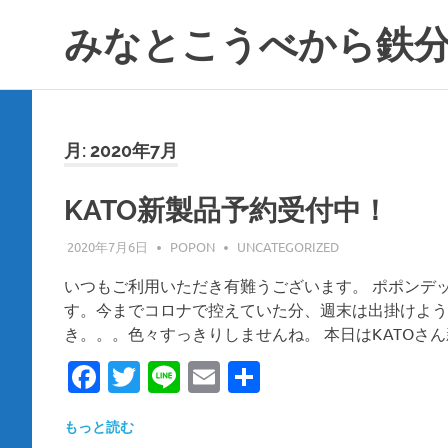
コ
みなとこうべから鉄
ン
テ
ポ
ン
ポ
ツ
ン
へ
デ
月:
2020年7月
ス
ッ
キ
タ
ッ
KATO新製品予約受付中！
神
プ
戸
2020年7月6日
POPON
UNCATEGORIZED
ハ
ー
いつもご利用いただき有難うございます。 ポポンデッ
バ
す。今までコロナで控えていた分、週末は出掛けよう
ー
き。。。色々すっきりしませんね。 本日はKATOさん
ラ
ン
Facebook
Twitter
Line
Email
共
ド
umie
有
店
もっと読む
が