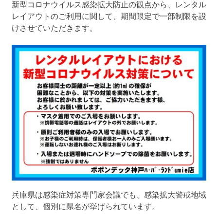
新型コロナウイルス感染拡大防止の観点から、レンタル
店
が
レイアウトのご利用に関して、期間限定で一部制限を設
鉄
けさせていただきます。
道
模
型
関
連
情
報
を
お
伝
え
す
る
ブ
ロ
グ
兵庫県は感染症対策専門家会議でも、感染拡大警戒地域
で
として、個別に県名が挙げられています。
す。