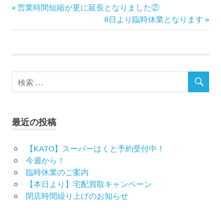
ポポ
投
前
営業時間短縮が更に延長となりました②
ンデ
の
次
8日より臨時休業となります
ッ
稿
記
の
タ
事:
記
Nゲ
ナ
事:
ー
ビ
ジ
レン
ゲ
タル
レイ
ー
アウ
ト
最近の投稿
シ
中
古
ョ
買取
【KATO】スーパーはくと予約受付中！
今週から！
ン
臨時休業のご案内
【本日より】宅配買取キャンペーン
閉店時間繰り上げのお知らせ