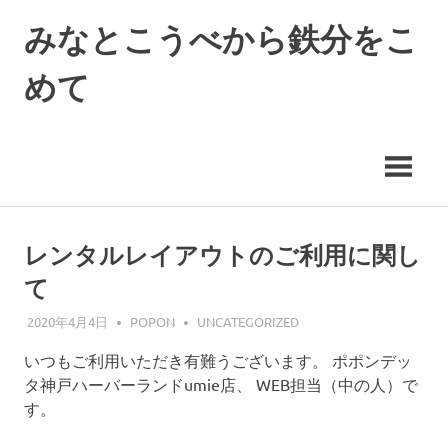
コ
みなとこうべから鉄分をこ
ン
テ
めて
ン
ツ
ポ
へ
ポ
ス
ン
キ
デ
ッ
ッ
タ
プ
神
レンタルレイアウトのご利用に関し
戸
て
ハ
ー
2020年4月4日
POPON
UNCATEGORIZED
バ
ー
いつもご利用いただき有難うございます。 ポポンデッ
ラ
タ神戸ハーバーランドumie店、 WEB担当（中の人）で
ン
す。
ド
umie