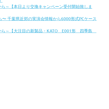
！
から～【本日より交換キャンペーン受付開始致しま
〜 千葉県近郊の実演会情報から6000形式PCケース
ら～【大注目の新製品・KATO E001形 四季島