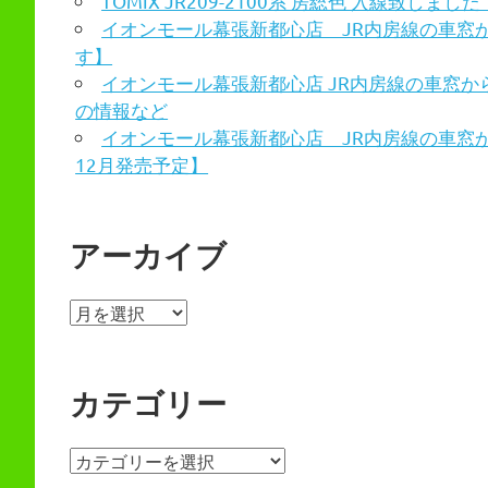
TOMIX JR209-2100系 房総色 入線致しました
イオンモール幕張新都心店 JR内房線の車窓
す】
イオンモール幕張新都心店 JR内房線の車窓から
の情報など
イオンモール幕張新都心店 JR内房線の車窓か
12月発売予定】
アーカイブ
ア
ー
カ
イ
カテゴリー
ブ
カ
テ