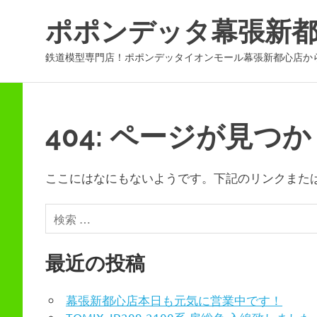
コ
ポポンデッタ幕張新
ン
テ
鉄道模型専門店！ポポンデッタイオンモール幕張新都心店か
ン
ツ
へ
ス
404: ページが見つ
キ
ッ
プ
ここにはなにもないようです。下記のリンクまた
最近の投稿
幕張新都心店本日も元気に営業中です！