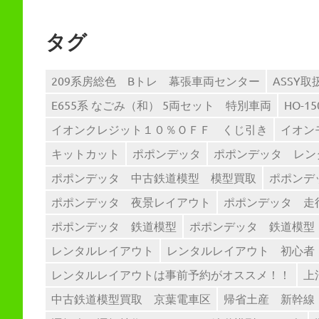
ゴ
リ
タグ
ー
209系房総色 Bトレ 幕張車両センター
ASSY
E655系 なごみ（和） 5両セット 特別車両
HO-1
イオンクレジット１０％ＯＦＦ くじ引き
イオン
キットカット
ポポンデッタ
ポポンデッタ レン
ポポンデッタ 中古鉄道模型 模型買取
ポポンデ
ポポンデッタ 夜景レイアウト
ポポンデッタ 走
ポポンデッタ 鉄道模型
ポポンデッタ 鉄道模型
レンタルレイアウト
レンタルレイアウト 初心者
レンタルレイアウトは事前予約がオススメ！！
上
中古鉄道模型買取 京葉電車区
帰省土産 新幹線