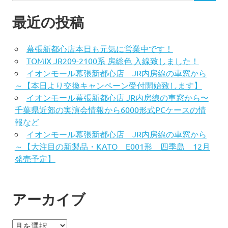
最近の投稿
幕張新都心店本日も元気に営業中です！
TOMIX JR209-2100系 房総色 入線致しました！
イオンモール幕張新都心店 JR内房線の車窓から
～【本日より交換キャンペーン受付開始致します】
イオンモール幕張新都心店 JR内房線の車窓から〜
千葉県近郊の実演会情報から6000形式PCケースの情
報など
イオンモール幕張新都心店 JR内房線の車窓から
～【大注目の新製品・KATO E001形 四季島 12月
発売予定】
アーカイブ
ア