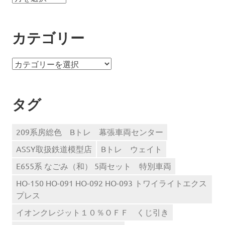
ー
カ
イ
カテゴリー
ブ
カ
テ
ゴ
リ
タグ
ー
209系房総色 Bトレ 幕張車両センター
ASSY取扱鉄道模型店
Bトレ ウェイト
E655系 なごみ（和） 5両セット 特別車両
HO-150 HO-091 HO-092 HO-093 トワイライトエクス
プレス
イオンクレジット１０％ＯＦＦ くじ引き