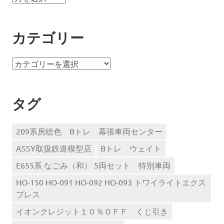
ー
カ
イ
カテゴリー
ブ
カ
テ
ゴ
リ
タグ
ー
209系房総色 Bトレ 幕張車両センター
ASSY取扱鉄道模型店
Bトレ ウェイト
E655系 なごみ（和） 5両セット 特別車両
HO-150 HO-091 HO-092 HO-093 トワイライトエクス
プレス
イオンクレジット１０％ＯＦＦ くじ引き