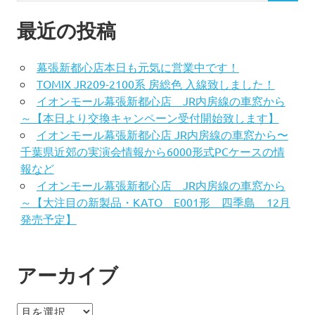
最近の投稿
幕張新都心店本日も元気に営業中です！
TOMIX JR209-2100系 房総色 入線致しました！
イオンモール幕張新都心店 JR内房線の車窓から
～【本日より交換キャンペーン受付開始致します】
イオンモール幕張新都心店 JR内房線の車窓から〜
千葉県近郊の実演会情報から6000形式PCケースの情
報など
イオンモール幕張新都心店 JR内房線の車窓から
～【大注目の新製品・KATO E001形 四季島 12月
発売予定】
アーカイブ
ア