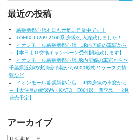
最近の投稿
幕張新都心店本日も元気に営業中です！
TOMIX JR209-2100系 房総色 入線致しました！
イオンモール幕張新都心店 JR内房線の車窓から
～【本日より交換キャンペーン受付開始致します】
イオンモール幕張新都心店 JR内房線の車窓から〜
千葉県近郊の実演会情報から6000形式PCケースの情
報など
イオンモール幕張新都心店 JR内房線の車窓から
～【大注目の新製品・KATO E001形 四季島 12月
発売予定】
アーカイブ
ア