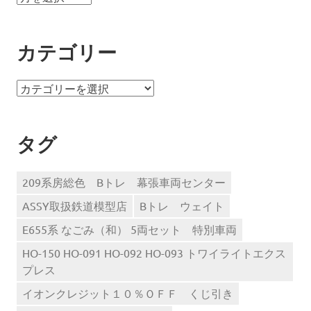
ー
カ
イ
カテゴリー
ブ
カ
テ
ゴ
リ
タグ
ー
209系房総色 Bトレ 幕張車両センター
ASSY取扱鉄道模型店
Bトレ ウェイト
E655系 なごみ（和） 5両セット 特別車両
HO-150 HO-091 HO-092 HO-093 トワイライトエクス
プレス
イオンクレジット１０％ＯＦＦ くじ引き